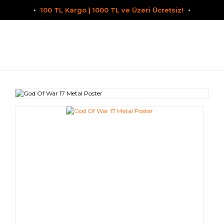
100 TL Kargo | 1000 TL ve Üzeri Ücretsiz!