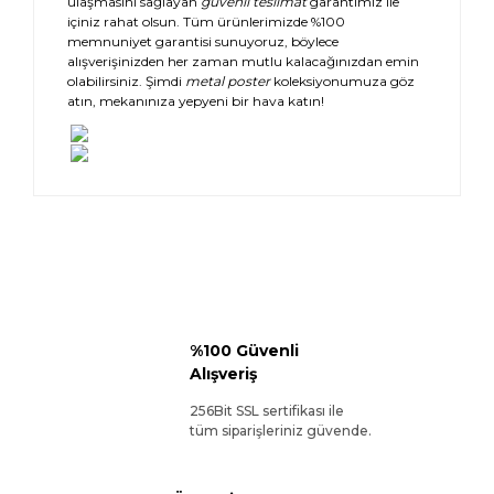
ulaşmasını sağlayan
güvenli teslimat
garantimiz ile
içiniz rahat olsun. Tüm ürünlerimizde %100
memnuniyet garantisi sunuyoruz, böylece
alışverişinizden her zaman mutlu kalacağınızdan emin
olabilirsiniz. Şimdi
metal poster
koleksiyonumuza göz
atın, mekanınıza yepyeni bir hava katın!
%100 Güvenli
Alışveriş
256Bit SSL sertifikası ile
tüm siparişleriniz güvende.