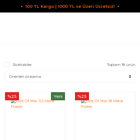
100 TL Kargo | 1000 TL ve Üzeri Ücretsiz!
Stoktakiler
Toplam 18 ürün
%25
Yeni
%25