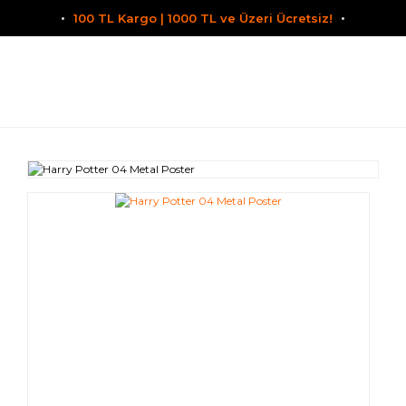
100 TL Kargo | 1000 TL ve Üzeri Ücretsiz!