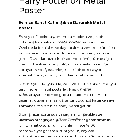
Harry Potter 04 Metal
Poster
Evinize Sanat Katın: Şık ve Dayanıklı Metal
Poster
Ev veya ofis dekorasyonunuza modern ve şık bir
dokunuş katmak için
metal poster
harika bir tercih!
Özel baskı teknikleri ve dayanıklı malzemelerle üretilen
bu posterler, uzun ömürlü ve canlı renkleriyle dikkat
çeker. Duvarlarınızı tek bir adımda dönüştürmek için
idealdir. Renklerin zenginliğini ve detayların netliğini
koruyan
metal poster
ler, kaliteli bir dekorasyon
alternatifi arayanlar için mükemmel bir seçimdir.
Dekorasyon dünyasında, zarif ve sofistike tasarımlarıyla
tercih edilen metal posterler, klasik
metal
tablo
arayanlar için de güçlü bir alternatiftir. Her bir
tasarım, duvarlarınıza kişisel bir dokunuş katarken aynı
zamanda mekanınıza enerji ve stil getirir.
Siparişinizin sorunsuz ve sağlam bir şekilde size
ulaşmasını sağlayan
güvenli teslimat
garantimiz ile
içiniz rahat olsun. Tüm ürünlerimizde %100
memnuniyet garantisi sunuyoruz, böylece
alışverişinizden her zaman mutlu kalacağınızdan emin