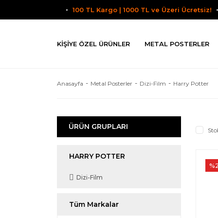
100 TL Kargo | 1000 TL ve Üzeri Ücretsiz!
KIŞIYE ÖZEL ÜRÜNLER
METAL POSTERLER
Anasayfa
Metal Posterler
Dizi-Film
Harry Potter
ÜRÜN GRUPLARI
Sto
HARRY POTTER
%
Dizi-Film
Tüm Markalar