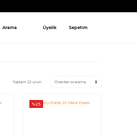
Arama
Üyelik
Sepetim
Toplam 22 ürün
%25