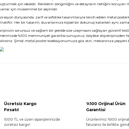
üştürmek için idealdir. Renklerin zenginliğini ve detayların netliğini koruyan
m
yanlar için mükemmel bir seçimdir.
rasyon dünyasında, zarif ve sofistike tasarımlarıyla tercih edilen metal posterl
rnatiftir. Her bir tasarım, duvarlarınıza kişisel bir dokunuş katarken aynı zaman
arişinizin sorunsuz ve sağlam bir şekilde size ulaşmasını sağlayan
güvenli tesl
nlerimizde %100 memnuniyet garantisi sunuyoruz, böylece alışverişinizden 
ilirsiniz. Şimdi
metal poster
koleksiyonumuza göz atın, mekanınıza yepyeni b
Ücretsiz Kargo
%100 Orijinal Ürün
Fırsatı!
Garantisi
1000 TL ve üzeri siparişlerinizde
Ürünlerimiz %100 orijina
ücretsiz kargo!
faturanız ile birlikte gönde