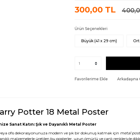
300,00 TL
400,0
Ürün Seçenekleri
Büyük (41 x 29 cm)
Ort
Favorilerime Ekle
Arkadaşına
arry Potter 18 Metal Poster
nize Sanat Katın: Şık ve Dayanıklı Metal Poster
veya ofis dekorasyonunuza modern ve şık bir dokunuş katmak için
metal post
anıklı malzemelerle üretilen bu posterler, uzun ömürlü ve canlı renkleriyle dikk