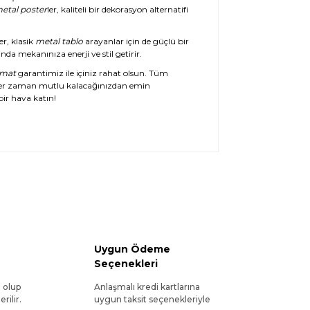
etal poster
ler, kaliteli bir dekorasyon alternatifi
er, klasik
metal tablo
arayanlar için de güçlü bir
da mekanınıza enerji ve stil getirir.
imat
garantimiz ile içiniz rahat olsun. Tüm
her zaman mutlu kalacağınızdan emin
ir hava katın!
Uygun Ödeme
Seçenekleri
l olup
Anlaşmalı kredi kartlarına
rilir.
uygun taksit seçenekleriyle