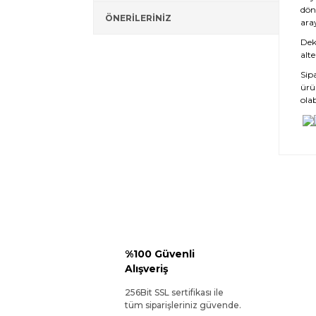
dön
ÖNERİLERİNİZ
ara
Deko
alte
Sip
ürü
olab
%100 Güvenli
Alışveriş
256Bit SSL sertifikası ile
tüm siparişleriniz güvende.