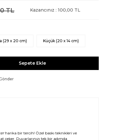
0 TL
Kazancınız : 100,00 TL
a (29 x 20 cm)
Küçük (20 x 14 cm)
Sepete Ekle
 Gönder
er
harika bir tercih! Özel baskı teknikleri ve
at çeker. Duvarlarınızı tek bir adımda