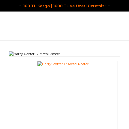
100 TL Kargo | 1000 TL ve Üzeri Ücretsiz!