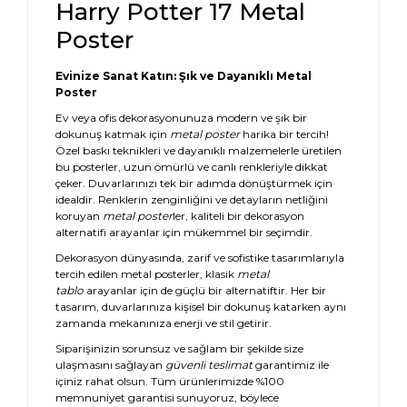
Harry Potter 17 Metal
Poster
Evinize Sanat Katın: Şık ve Dayanıklı Metal
Poster
Ev veya ofis dekorasyonunuza modern ve şık bir
dokunuş katmak için
metal poster
harika bir tercih!
Özel baskı teknikleri ve dayanıklı malzemelerle üretilen
bu posterler, uzun ömürlü ve canlı renkleriyle dikkat
çeker. Duvarlarınızı tek bir adımda dönüştürmek için
idealdir. Renklerin zenginliğini ve detayların netliğini
koruyan
metal poster
ler, kaliteli bir dekorasyon
alternatifi arayanlar için mükemmel bir seçimdir.
Dekorasyon dünyasında, zarif ve sofistike tasarımlarıyla
tercih edilen metal posterler, klasik
metal
tablo
arayanlar için de güçlü bir alternatiftir. Her bir
tasarım, duvarlarınıza kişisel bir dokunuş katarken aynı
zamanda mekanınıza enerji ve stil getirir.
Siparişinizin sorunsuz ve sağlam bir şekilde size
ulaşmasını sağlayan
güvenli teslimat
garantimiz ile
içiniz rahat olsun. Tüm ürünlerimizde %100
memnuniyet garantisi sunuyoruz, böylece