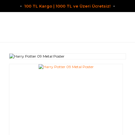
100 TL Kargo | 1000 TL ve Üzeri Ücretsiz!