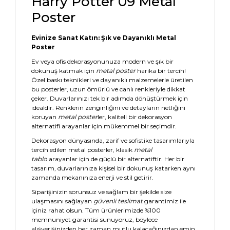
Harry Potter 09 Metal
Poster
Evinize Sanat Katın: Şık ve Dayanıklı Metal
Poster
Ev veya ofis dekorasyonunuza modern ve şık bir
dokunuş katmak için
metal poster
harika bir tercih!
Özel baskı teknikleri ve dayanıklı malzemelerle üretilen
bu posterler, uzun ömürlü ve canlı renkleriyle dikkat
çeker. Duvarlarınızı tek bir adımda dönüştürmek için
idealdir. Renklerin zenginliğini ve detayların netliğini
koruyan
metal poster
ler, kaliteli bir dekorasyon
alternatifi arayanlar için mükemmel bir seçimdir.
Dekorasyon dünyasında, zarif ve sofistike tasarımlarıyla
tercih edilen metal posterler, klasik
metal
tablo
arayanlar için de güçlü bir alternatiftir. Her bir
tasarım, duvarlarınıza kişisel bir dokunuş katarken aynı
zamanda mekanınıza enerji ve stil getirir.
Siparişinizin sorunsuz ve sağlam bir şekilde size
ulaşmasını sağlayan
güvenli teslimat
garantimiz ile
içiniz rahat olsun. Tüm ürünlerimizde %100
memnuniyet garantisi sunuyoruz, böylece
alışverişinizden her zaman mutlu kalacağınızdan emin