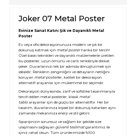
Joker 07 Metal Poster
Evinize Sanat Katın: Şık ve Dayanıklı Metal
Poster
Ev veya ofis dekorasyonunuza modern ve şık bir
dokunuş katmak için
metal poster
harika bir tercih!
Özel baskı teknikleri ve dayanıklı malzemelerle üretilen
bu posterler, uzun ömürlü ve canlı renkleriyle dikkat
çeker. Duvarlarınızı tek bir adımda dönüştürmek için
idealdir. Renklerin zenginliğini ve detayların netliğini
koruyan
metal poster
ler, kaliteli bir dekorasyon
alternatifi arayanlar için mükemmel bir seçimdir.
Dekorasyon dünyasında, zarif ve sofistike tasarımlarıyla
tercih edilen metal posterler, klasik
metal
tablo
arayanlar için de güçlü bir alternatiftir. Her bir
tasarım, duvarlarınıza kişisel bir dokunuş katarken aynı
zamanda mekanınıza enerji ve stil getirir.
Siparişinizin sorunsuz ve sağlam bir şekilde size
ulaşmasını sağlayan
güvenli teslimat
garantimiz ile
içiniz rahat olsun. Tüm ürünlerimizde %100