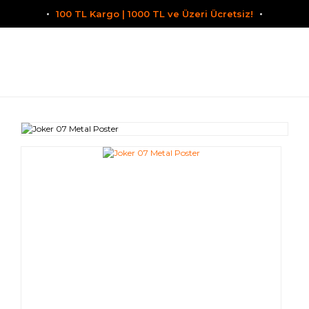
100 TL Kargo | 1000 TL ve Üzeri Ücretsiz!