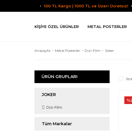
100 TL Kargo | 1000 TL ve Üzeri Ücretsiz!
KIŞIYE ÖZEL ÜRÜNLER
METAL POSTERLER
Anasayfa
Metal Posterler
Dizi-Film
Joker
ÜRÜN GRUPLARI
Sto
JOKER
%
Dizi-Film
Tüm Markalar