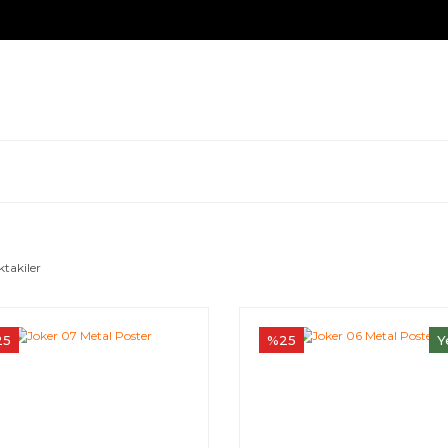
ktakiler
25
%25
Y