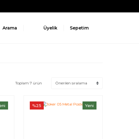
Arama
Üyelik
Sepetim
Toplam 7 ürün
eni
%25
Yeni