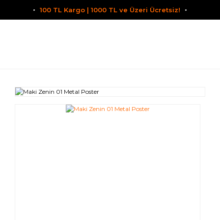
100 TL Kargo | 1000 TL ve Üzeri Ücretsiz!