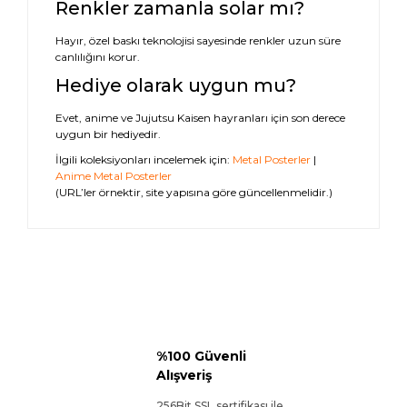
Renkler zamanla solar mı?
Hayır, özel baskı teknolojisi sayesinde renkler uzun süre
canlılığını korur.
Hediye olarak uygun mu?
Evet, anime ve Jujutsu Kaisen hayranları için son derece
uygun bir hediyedir.
İlgili koleksiyonları incelemek için:
Metal Posterler
|
Anime Metal Posterler
(URL’ler örnektir, site yapısına göre güncellenmelidir.)
%100 Güvenli
Alışveriş
256Bit SSL sertifikası ile