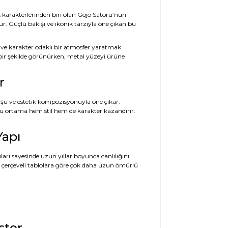
k karakterlerinden biri olan Gojo Satoru’nun
ur. Güçlü bakışı ve ikonik tarzıyla öne çıkan bu
 ve karakter odaklı bir atmosfer yaratmak
t bir şekilde görünürken, metal yüzeyi ürüne
r
şu ve estetik kompozisyonuyla öne çıkar.
u ortama hem stil hem de karakter kazandırır.
Yapı
ıları sayesinde uzun yıllar boyunca canlılığını
ve çerçeveli tablolara göre çok daha uzun ömürlü
ster