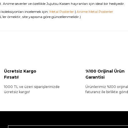
. Anime severler ve özellikle Jujutsu Kaisen hayranları için ideal bir hediyedir.
li koleksiyonları incelemek için:
Metal Posterler
|
Anime Metal Posterler
’ler örnektir, site yapısına göre güncellenmelidir.)
Ücretsiz Kargo
%100 Orijinal Ürün
Fırsatı!
Garantisi
1000 TL ve üzeri siparişlerinizde
Ürünlerimiz %100 orijina
ücretsiz kargo!
faturanız ile birlikte gönde