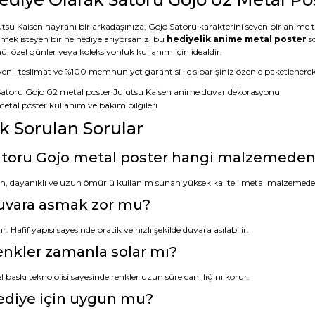
utsu Kaisen hayranı bir arkadaşınıza, Gojo Satoru karakterini seven bir anime
emek isteyen birine hediye arıyorsanız, bu
hediyelik anime metal poster
so
ü, özel günler veya koleksiyonluk kullanım için idealdir.
nli teslimat ve %100 memnuniyet garantisi ile siparişiniz özenle paketlenerek s
ık Sorulan Sorular
toru Gojo metal poster hangi malzemeden 
n, dayanıklı ve uzun ömürlü kullanım sunan yüksek kaliteli metal malzemeden
uvara asmak zor mu?
r. Hafif yapısı sayesinde pratik ve hızlı şekilde duvara asılabilir.
nkler zamanla solar mı?
 baskı teknolojisi sayesinde renkler uzun süre canlılığını korur.
ediye için uygun mu?