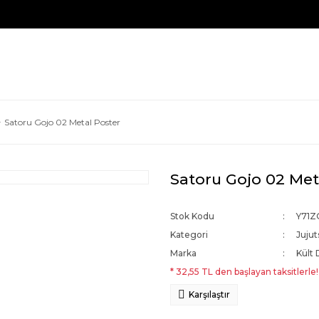
Satoru Gojo 02 Metal Poster
Satoru Gojo 02 Met
Stok Kodu
Y71Z
Kategori
Jujut
Marka
Kült 
* 32,55 TL den başlayan taksitlerle!
Karşılaştır