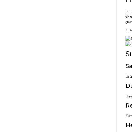
Juj
ekl
gün
Güve
S
Sa
Ürü
D
Hayı
Re
Özel
H