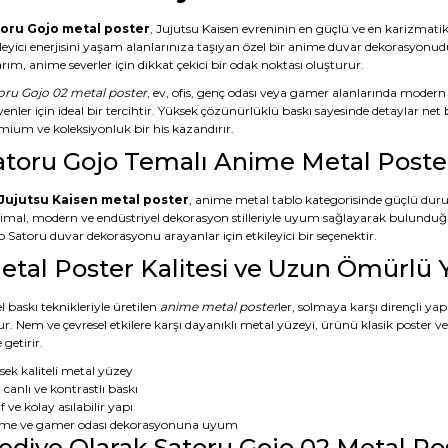
oru Gojo metal poster
, Jujutsu Kaisen evreninin en güçlü ve en karizmati
ileyici enerjisini yaşam alanlarınıza taşıyan özel bir anime duvar dekorasyonud
rım, anime severler için dikkat çekici bir odak noktası oluşturur.
oru Gojo 02 metal poster
, ev, ofis, genç odası veya gamer alanlarında modern
yenler için ideal bir tercihtir. Yüksek çözünürlüklü baskı sayesinde detaylar ne
mium ve koleksiyonluk bir his kazandırır.
atoru Gojo Temalı Anime Metal Poste
Jujutsu Kaisen metal poster
, anime metal tablo kategorisinde güçlü duru
imal, modern ve endüstriyel dekorasyon stilleriyle uyum sağlayarak bulunduğ
 Satoru duvar dekorasyonu arayanlar için etkileyici bir seçenektir.
etal Poster Kalitesi ve Uzun Ömürlü 
 baskı teknikleriyle üretilen
anime metal poster
ler, solmaya karşı dirençli yap
ur. Nem ve çevresel etkilere karşı dayanıklı metal yüzeyi, ürünü klasik poster 
 getirir.
sek kaliteli metal yüzey
 canlı ve kontrastlı baskı
f ve kolay asılabilir yapı
me ve gamer odası dekorasyonuna uyum
ediye Olarak Satoru Gojo 02 Metal Po