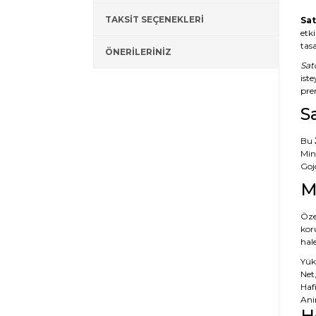
TAKSİT SEÇENEKLERİ
Sat
etk
tasa
ÖNERİLERİNİZ
Sat
iste
pre
S
Bu
Min
Gojo
M
Özel
kor
hale
Yük
Net,
Hafi
Ani
H