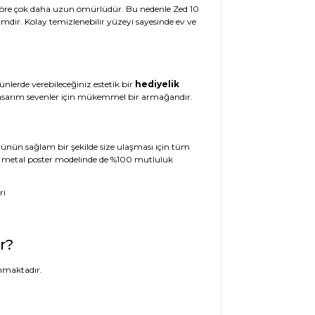
e göre çok daha uzun ömürlüdür. Bu nedenle Zed 10
imdir. Kolay temizlenebilir yüzeyi sayesinde ev ve
ünlerde verebileceğiniz estetik bir
hediyelik
l tasarım sevenler için mükemmel bir armağandır.
 Ürünün sağlam bir şekilde size ulaşması için tüm
 10 metal poster modelinde de %100 mutluluk
r?
nmaktadır.