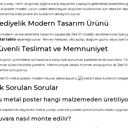
al yüzey, nem ve güneş ışığına karşı dayanıklı yapısıyla geleneksel posterler
al poster modeli, uzun vadeli dekorasyon düşünen kullanıcılar için ideal bir seç
s ortamlarında pratik bir kullanım deneyimi sunar.
ediyelik Modern Tasarım Ürünü
 modern ve karakteristik tasarımı sayesinde Zed 10 modeli, sevdiklerinize özel g
al tablo
seçeneği sunar. Yeni ev hediyesi, ofis açılışı, doğum günü veya öze
üvenli Teslimat ve Memnuniyet
rişiniz, çizilmelere ve hasarlara karşı özel korumalı paketleme ile hazırlanır.
limat süreci titizlikle yönetilir. Memnuniyet odaklı hizmet anlayışımız ile Zed
antisi sunuyoruz.
ık Sorulan Sorular
 metal poster hangi malzemeden üretiliyo
l kaplamalı dayanıklı metal yüzey üzerine yüksek çözünürlüklü baskı uygula
vara nasıl monte edilir?