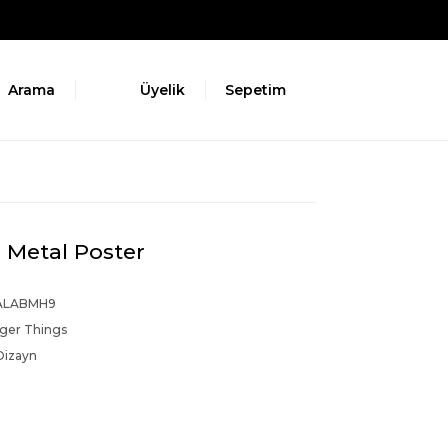
Arama
Üyelik
Sepetim
 Metal Poster
ALABMH9
nger Things
Dizayn