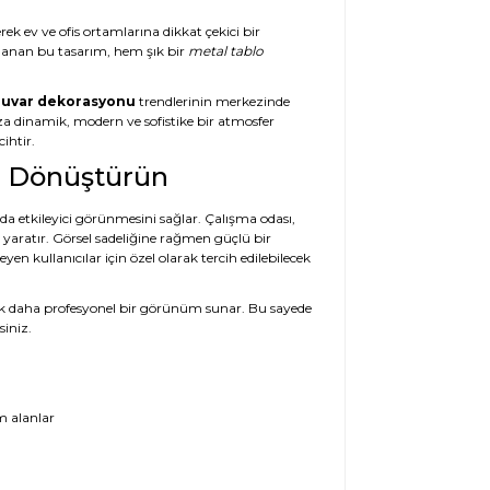
rek ev ve ofis ortamlarına dikkat çekici bir
rlanan bu tasarım, hem şık bir
metal tablo
uvar dekorasyonu
trendlerinin merkezinde
ıza dinamik, modern ve sofistike bir atmosfer
ihtir.
zı Dönüştürün
nda etkileyici görünmesini sağlar. Çalışma odası,
ı yaratır. Görsel sadeliğine rağmen güçlü bir
en kullanıcılar için özel olarak tercih edilebilecek
a çok daha profesyonel bir görünüm sunar. Bu sayede
siniz.
m alanlar