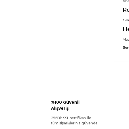
Ark
Re
Geli
H
Mode
Ben
%100 Güvenli
Alışveriş
256Bit SSL sertifikası ile
tüm siparişleriniz güvende.