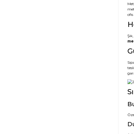
Met
met
ofi
H
Şık,
met
G
Sipa
tes
gar
S
Bu
Öze
Du