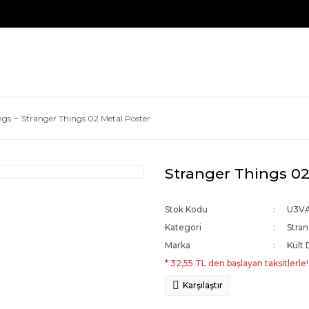
ngs
Stranger Things 02 Metal Poster
Stranger Things 02
Stok Kodu
U3V
Kategori
Stra
Marka
Kült 
* 32,55 TL den başlayan taksitlerle!
Karşılaştır