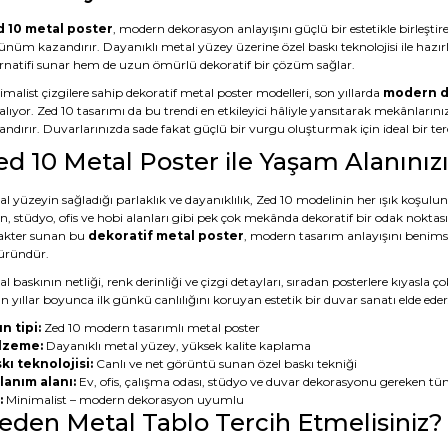
 10 metal poster
, modern dekorasyon anlayışını güçlü bir estetikle birleştire
ünüm kazandırır. Dayanıklı metal yüzey üzerine özel baskı teknolojisi ile hazı
ernatifi sunar hem de uzun ömürlü dekoratif bir çözüm sağlar.
malist çizgilere sahip dekoratif metal poster modelleri, son yıllarda
modern d
alıyor. Zed 10 tasarımı da bu trendi en etkileyici hâliyle yansıtarak mekânların
ndırır. Duvarlarınızda sade fakat güçlü bir vurgu oluşturmak için ideal bir terc
ed 10 Metal Poster ile Yaşam Alanını
l yüzeyin sağladığı parlaklık ve dayanıklılık, Zed 10 modelinin her ışık koşulu
n, stüdyo, ofis ve hobi alanları gibi pek çok mekânda dekoratif bir odak noktas
akter sunan bu
dekoratif metal poster
, modern tasarım anlayışını benimsey
 üründür.
l baskının netliği, renk derinliği ve çizgi detayları, sıradan posterlere kıyasl
 yıllar boyunca ilk günkü canlılığını koruyan estetik bir duvar sanatı elde eder
n tipi:
Zed 10 modern tasarımlı metal poster
lzeme:
Dayanıklı metal yüzey, yüksek kalite kaplama
kı teknolojisi:
Canlı ve net görüntü sunan özel baskı tekniği
lanım alanı:
Ev, ofis, çalışma odası, stüdyo ve duvar dekorasyonu gereken tü
:
Minimalist – modern dekorasyon uyumlu
eden Metal Tablo Tercih Etmelisiniz?