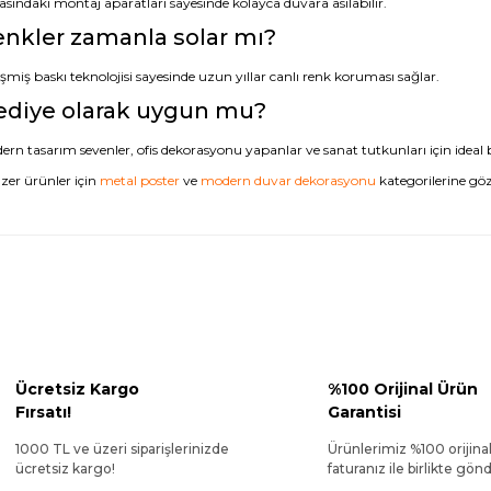
asındaki montaj aparatları sayesinde kolayca duvara asılabilir.
nkler zamanla solar mı?
şmiş baskı teknolojisi sayesinde uzun yıllar canlı renk koruması sağlar.
ediye olarak uygun mu?
rn tasarım sevenler, ofis dekorasyonu yapanlar ve sanat tutkunları için ideal b
zer ürünler için
metal poster
ve
modern duvar dekorasyonu
kategorilerine göz 
Ücretsiz Kargo
%100 Orijinal Ürün
Fırsatı!
Garantisi
1000 TL ve üzeri siparişlerinizde
Ürünlerimiz %100 orijina
ücretsiz kargo!
faturanız ile birlikte gönde