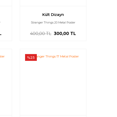
Kült Dizayn
r
Stranger Things 20 Metal Poster
L
400,00 TL
300,00 TL
%25