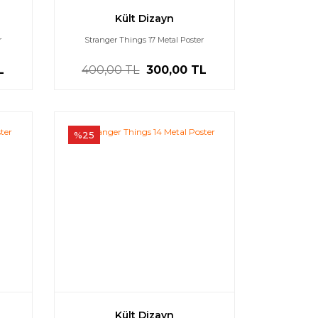
Kült Dizayn
r
Stranger Things 17 Metal Poster
L
400,00 TL
300,00 TL
%25
Kült Dizayn