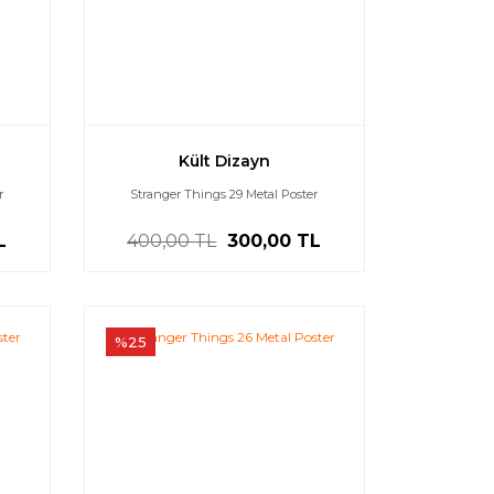
Kült Dizayn
r
Stranger Things 29 Metal Poster
L
400,00 TL
300,00 TL
%25