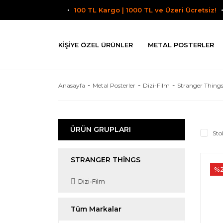
100 TL Kargo | 1000 TL ve Üzeri Ücretsiz!
KIŞIYE ÖZEL ÜRÜNLER
METAL POSTERLER
Anasayfa
Metal Posterler
Dizi-Film
Stranger Thing
ÜRÜN GRUPLARI
Sto
STRANGER THINGS
%
Dizi-Film
Tüm Markalar