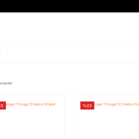
s
ktakiler
25
%25