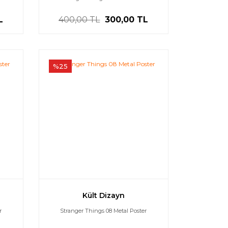
L
400,00 TL
300,00 TL
%25
Kült Dizayn
r
Stranger Things 08 Metal Poster