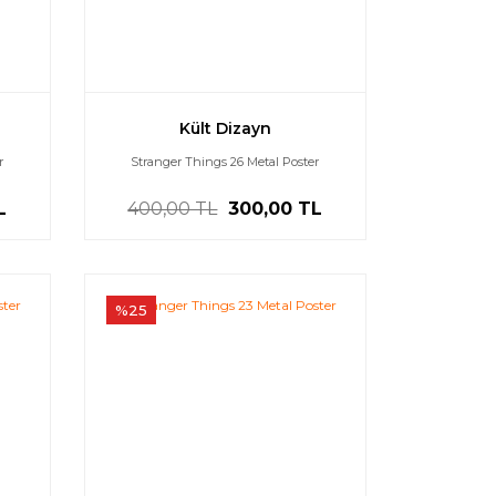
Kült Dizayn
r
Stranger Things 26 Metal Poster
L
400,00 TL
300,00 TL
%25