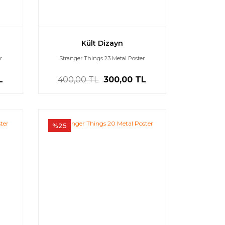
Kült Dizayn
r
Stranger Things 23 Metal Poster
L
400,00 TL
300,00 TL
%25