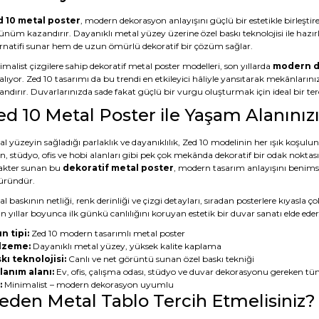
 10 metal poster
, modern dekorasyon anlayışını güçlü bir estetikle birleştire
ünüm kazandırır. Dayanıklı metal yüzey üzerine özel baskı teknolojisi ile hazı
ernatifi sunar hem de uzun ömürlü dekoratif bir çözüm sağlar.
malist çizgilere sahip dekoratif metal poster modelleri, son yıllarda
modern d
alıyor. Zed 10 tasarımı da bu trendi en etkileyici hâliyle yansıtarak mekânların
ndırır. Duvarlarınızda sade fakat güçlü bir vurgu oluşturmak için ideal bir terc
ed 10 Metal Poster ile Yaşam Alanını
l yüzeyin sağladığı parlaklık ve dayanıklılık, Zed 10 modelinin her ışık koşulu
n, stüdyo, ofis ve hobi alanları gibi pek çok mekânda dekoratif bir odak noktas
akter sunan bu
dekoratif metal poster
, modern tasarım anlayışını benimsey
 üründür.
l baskının netliği, renk derinliği ve çizgi detayları, sıradan posterlere kıyasl
 yıllar boyunca ilk günkü canlılığını koruyan estetik bir duvar sanatı elde eder
n tipi:
Zed 10 modern tasarımlı metal poster
lzeme:
Dayanıklı metal yüzey, yüksek kalite kaplama
kı teknolojisi:
Canlı ve net görüntü sunan özel baskı tekniği
lanım alanı:
Ev, ofis, çalışma odası, stüdyo ve duvar dekorasyonu gereken tü
:
Minimalist – modern dekorasyon uyumlu
eden Metal Tablo Tercih Etmelisiniz?