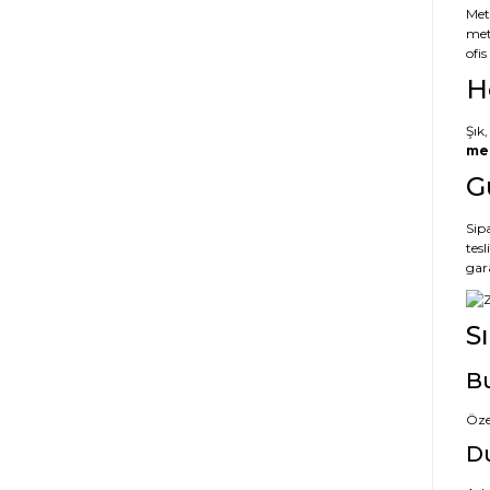
Met
met
ofi
H
Şık,
met
G
Sipa
tes
gar
S
Bu
Öze
Du