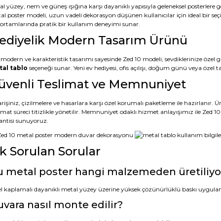
al yüzey, nem ve güneş ışığına karşı dayanıklı yapısıyla geleneksel posterler
al poster modeli, uzun vadeli dekorasyon düşünen kullanıcılar için ideal bir seç
s ortamlarında pratik bir kullanım deneyimi sunar.
ediyelik Modern Tasarım Ürünü
 modern ve karakteristik tasarımı sayesinde Zed 10 modeli, sevdiklerinize özel g
al tablo
seçeneği sunar. Yeni ev hediyesi, ofis açılışı, doğum günü veya öze
üvenli Teslimat ve Memnuniyet
rişiniz, çizilmelere ve hasarlara karşı özel korumalı paketleme ile hazırlanır.
limat süreci titizlikle yönetilir. Memnuniyet odaklı hizmet anlayışımız ile Zed
antisi sunuyoruz.
ık Sorulan Sorular
 metal poster hangi malzemeden üretiliyo
l kaplamalı dayanıklı metal yüzey üzerine yüksek çözünürlüklü baskı uygula
vara nasıl monte edilir?