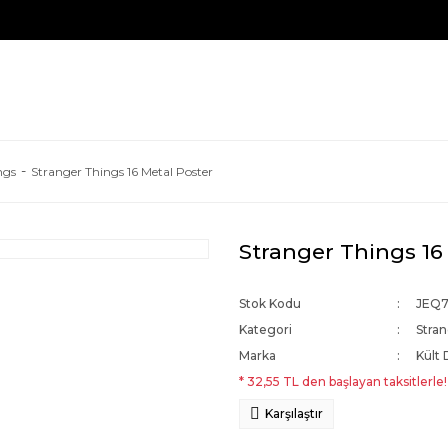
ngs
Stranger Things 16 Metal Poster
Stranger Things 16
Stok Kodu
JEQ
Kategori
Stra
Marka
Kült 
* 32,55 TL den başlayan taksitlerle!
Karşılaştır