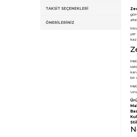
TAKSİT SEÇENEKLERİ
Zed
gör
alt
ÖNERİLERİNİZ
Mini
yer 
kaza
Z
Meta
salo
kar
bir
Meta
uzun
Ürü
Ma
Bas
Kul
Stil
N