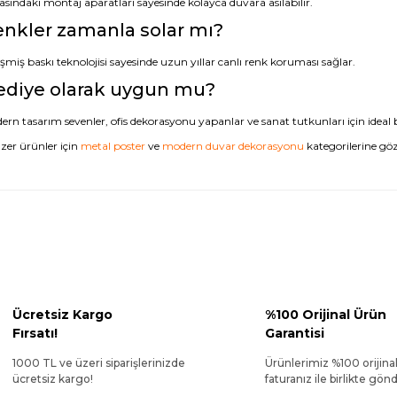
asındaki montaj aparatları sayesinde kolayca duvara asılabilir.
nkler zamanla solar mı?
şmiş baskı teknolojisi sayesinde uzun yıllar canlı renk koruması sağlar.
ediye olarak uygun mu?
rn tasarım sevenler, ofis dekorasyonu yapanlar ve sanat tutkunları için ideal b
zer ürünler için
metal poster
ve
modern duvar dekorasyonu
kategorilerine göz 
Ücretsiz Kargo
%100 Orijinal Ürün
Fırsatı!
Garantisi
1000 TL ve üzeri siparişlerinizde
Ürünlerimiz %100 orijina
ücretsiz kargo!
faturanız ile birlikte gönde