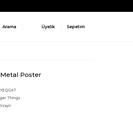
Arama
Üyelik
Sepetim
 Metal Poster
7YEQGAT
nger Things
Dizayn