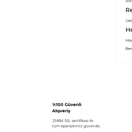
Ark
Re
Geli
H
Mode
Ben
%100 Güvenli
Alışveriş
256Bit SSL sertifikası ile
tüm siparişleriniz güvende.