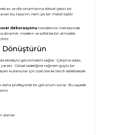
rek ev ve ofis ortamlarına dikkat çekici bir
rlanan bu tasarım, hem şık bir
metal tablo
uvar dekorasyonu
trendlerinin merkezinde
ıza dinamik, modern ve sofistike bir atmosfer
ihtir.
zı Dönüştürün
nda etkileyici görünmesini sağlar. Çalışma odası,
ı yaratır. Görsel sadeliğine rağmen güçlü bir
en kullanıcılar için özel olarak tercih edilebilecek
a çok daha profesyonel bir görünüm sunar. Bu sayede
siniz.
m alanlar