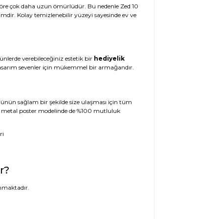
e göre çok daha uzun ömürlüdür. Bu nedenle Zed 10
imdir. Kolay temizlenebilir yüzeyi sayesinde ev ve
ünlerde verebileceğiniz estetik bir
hediyelik
l tasarım sevenler için mükemmel bir armağandır.
 Ürünün sağlam bir şekilde size ulaşması için tüm
 10 metal poster modelinde de %100 mutluluk
r?
nmaktadır.