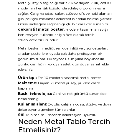
Metal yüzeyin sağladığı parlaklık ve dayanıklılık, Zed 10
modelinin her ışık koşulunda etkileyici görünmesini
sağlar. Çalışma odası, salon, stüdyo, ofis ve hobi alanları
gibi pek çok mekânda dekoratif bir odak noktası yaratır.
Görsel sadeliğine rağmen güçlü bir karakter sunan bu
dekoratif metal poster
, modern tasarım anlayışını
benimseyen kullanıcılar için özel olarak tercih
edilebilecek bir üründür.
Metal baskının netliği, renk derinliği ve çizgi detayları,
sıradan posterlere kıyasla çok daha profesyonel bir
görünüm sunar. Bu sayede uzun yıllar boyunca ilk
günkü canlılığını koruyan estetik bir duvar sanatı elde
edersiniz.
Ürün tipi:
Zed 10 modern tasarımlı metal poster
Malzeme:
Dayanıklı metal yüzey, yüksek kalite
kaplama
Baskı teknolojisi:
Canlı ve net görüntü sunan özel
baskı tekniği
Kullanım alanı:
Ev, ofis, çalışma odası, stüdyo ve duvar
dekorasyonu gereken tüm alanlar
Stil:
Minimalist – modern dekorasyon uyumlu
Neden Metal Tablo Tercih
Etmelisiniz?