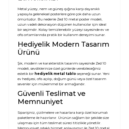
Metal yüzey, nem ve güneş ışığına karşı dayanıklı
yapısıyla geleneksel posterlere göre çok daha uzun
ömürlüdür. Bu nedenle Zed 10 metal poster modeli,
uzun vadeli dekorasyon düşünen kullanıcılar için ideal
bir seçimdir. Kolay temizlenebilir yüzeyi sayesinde ev ve
ofis ortamlarında pratik bir kullanım deneyimi sunar.
Hediyelik Modern Tasarım
Ürünü
Şık, modern ve karakteristik tasarımı sayesinde Zed 10
modeli, sevdiklerinize özel günlerde verebileceğiniz
estetik bir
hediyelik metal tablo
seçeneği sunar. Yeni
ev hediyesi, ofis açılışı, doğum günü veya özel tasarım
sevenler için mükemmel bir armağandır.
Güvenli Teslimat ve
Memnuniyet
Siparişiniz, çizilmelere ve hasarlara karşı özel korumalı
paketleme ile hazırlanır. Ürünün sağlam bir şekilde size
ulaşması için tüm teslimat süreci titizlikle yönetilir.
Memnuniyet odaklı hizmet anlayışımız ile Zed 10 metal