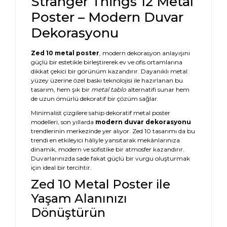
Stranger Things 12 Metal
Poster – Modern Duvar
Dekorasyonu
Zed 10 metal poster
, modern dekorasyon anlayışını
güçlü bir estetikle birleştirerek ev ve ofis ortamlarına
dikkat çekici bir görünüm kazandırır. Dayanıklı metal
yüzey üzerine özel baskı teknolojisi ile hazırlanan bu
tasarım, hem şık bir
metal tablo
alternatifi sunar hem
de uzun ömürlü dekoratif bir çözüm sağlar.
Minimalist çizgilere sahip dekoratif metal poster
modelleri, son yıllarda
modern duvar dekorasyonu
trendlerinin merkezinde yer alıyor. Zed 10 tasarımı da bu
trendi en etkileyici hâliyle yansıtarak mekânlarınıza
dinamik, modern ve sofistike bir atmosfer kazandırır.
Duvarlarınızda sade fakat güçlü bir vurgu oluşturmak
için ideal bir tercihtir.
Zed 10 Metal Poster ile
Yaşam Alanınızı
Dönüştürün