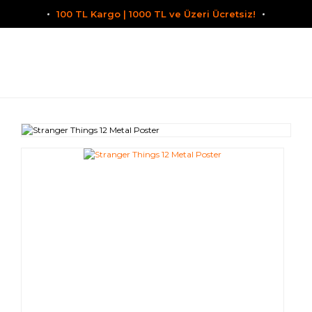
100 TL Kargo | 1000 TL ve Üzeri Ücretsiz!