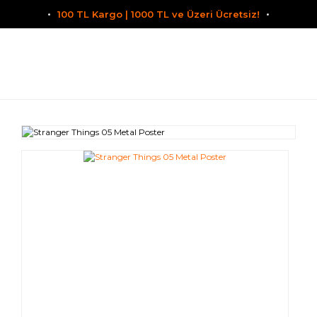
100 TL Kargo | 1000 TL ve Üzeri Ücretsiz!