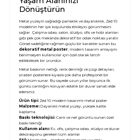
Yaşam Alanınızı
Dönüştürün
Metal yüzeyin sağladığı parlaklık ve dayanıklılık, Zed 10
modelinin her ışık koşulunda etkileyici görünmesini
sağlar. Çalışma odası, salon, stüdyo, ofis ve hobi alanları
gibi pek çok mekânda dekoratif bir odak noktası yaratır.
Görsel sadeliğine rağmen güçlü bir karakter sunan bu
dekoratif metal poster
, modern tasarım anlayışını
benimseyen kullanıcılar için özel olarak tercih
edilebilecek bir üründür.
Metal baskının netliği, renk derinliği ve çizgi detayları,
sıradan posterlere kıyasla çok daha profesyonel bir
görünüm sunar. Bu sayede uzun yıllar boyunca ilk
günkü canlılığını koruyan estetik bir duvar sanatı elde
edersiniz.
Ürün tipi:
Zed 10 modern tasarımlı metal poster
Malzeme:
Dayanıklı metal yüzey, yüksek kalite
kaplama
Baskı teknolojisi:
Canlı ve net görüntü sunan özel
baskı tekniği
Kullanım alanı:
Ev, ofis, çalışma odası, stüdyo ve duvar
dekorasyonu gereken tüm alanlar
Stil:
Minimalist – modern dekorasyon uyumlu