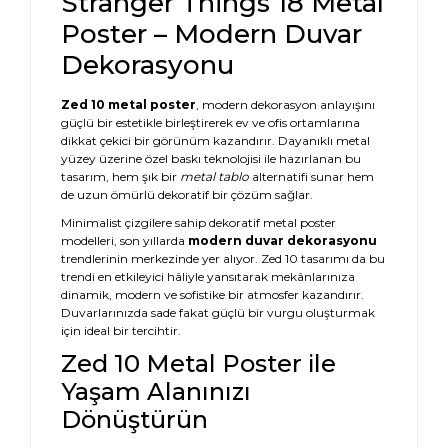
Stranger Things 18 Metal
Poster – Modern Duvar
Dekorasyonu
Zed 10 metal poster
, modern dekorasyon anlayışını
güçlü bir estetikle birleştirerek ev ve ofis ortamlarına
dikkat çekici bir görünüm kazandırır. Dayanıklı metal
yüzey üzerine özel baskı teknolojisi ile hazırlanan bu
tasarım, hem şık bir
metal tablo
alternatifi sunar hem
de uzun ömürlü dekoratif bir çözüm sağlar.
Minimalist çizgilere sahip dekoratif metal poster
modelleri, son yıllarda
modern duvar dekorasyonu
trendlerinin merkezinde yer alıyor. Zed 10 tasarımı da bu
trendi en etkileyici hâliyle yansıtarak mekânlarınıza
dinamik, modern ve sofistike bir atmosfer kazandırır.
Duvarlarınızda sade fakat güçlü bir vurgu oluşturmak
için ideal bir tercihtir.
Zed 10 Metal Poster ile
Yaşam Alanınızı
Dönüştürün