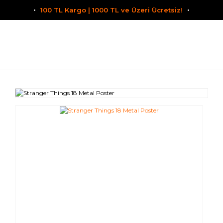
100 TL Kargo | 1000 TL ve Üzeri Ücretsiz!