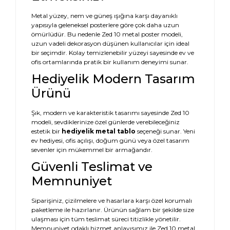
Metal yüzey, nem ve güneş ışığına karşı dayanıklı
yapısıyla geleneksel posterlere göre çok daha uzun
ömürlüdür. Bu nedenle Zed 10 metal poster modeli,
uzun vadeli dekorasyon düşünen kullanıcılar için ideal
bir seçimdir. Kolay temizlenebilir yüzeyi sayesinde ev ve
ofis ortamlarında pratik bir kullanım deneyimi sunar.
Hediyelik Modern Tasarım
Ürünü
Şık, modern ve karakteristik tasarımı sayesinde Zed 10
modeli, sevdiklerinize özel günlerde verebileceğiniz
estetik bir
hediyelik metal tablo
seçeneği sunar. Yeni
ev hediyesi, ofis açılışı, doğum günü veya özel tasarım
sevenler için mükemmel bir armağandır.
Güvenli Teslimat ve
Memnuniyet
Siparişiniz, çizilmelere ve hasarlara karşı özel korumalı
paketleme ile hazırlanır. Ürünün sağlam bir şekilde size
ulaşması için tüm teslimat süreci titizlikle yönetilir.
Memnuniyet odaklı hizmet anlayışımız ile Zed 10 metal