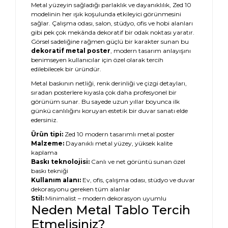
Metal yüzeyin sağladığı parlaklık ve dayanıklılık, Zed 10
modelinin her ışık koşulunda etkileyici görünmesini
sağlar. Çalışma odası, salon, stüdyo, ofis ve hobi alanları
gibi pek çok mekânda dekoratif bir odak noktası yaratır.
Görsel sadeliğine rağmen güçlü bir karakter sunan bu
dekoratif metal poster
, modern tasarım anlayışını
benimseyen kullanıcılar için özel olarak tercih
edilebilecek bir üründür.
Metal baskının netliği, renk derinliği ve çizgi detayları,
sıradan posterlere kıyasla çok daha profesyonel bir
görünüm sunar. Bu sayede uzun yıllar boyunca ilk
günkü canlılığını koruyan estetik bir duvar sanatı elde
edersiniz.
Ürün tipi:
Zed 10 modern tasarımlı metal poster
Malzeme:
Dayanıklı metal yüzey, yüksek kalite
kaplama
Baskı teknolojisi:
Canlı ve net görüntü sunan özel
baskı tekniği
Kullanım alanı:
Ev, ofis, çalışma odası, stüdyo ve duvar
dekorasyonu gereken tüm alanlar
Stil:
Minimalist – modern dekorasyon uyumlu
Neden Metal Tablo Tercih
Etmelisiniz?