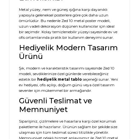
Metal yüzey, nem ve güneş ışığına karşı dayanıklı
yapısıyla geleneksel posterlere göre çok daha uzun
ömürlüdür. Bu nedenle Zed 10 metal poster modeli,
uzun vadeli dekorasyon düşünen kullanıcılar için ideal
bir seçimdir. Kolay temizlenebilir yüzeyi sayesinde ev ve
ofis ortamlarında pratik bir kullanım deneyimi sunar.
Hediyelik Modern Tasarım
Ürünü
Şık, modern ve karakteristik tasarımı sayesinde Zed 10
modeli, sevdiklerinize özel günlerde verebileceğiniz
estetik bir
hediyelik metal tablo
seçeneği sunar. Yeni
ev hediyesi, ofis açılışı, doğum günü veya özel tasarım
sevenler için mükemmel bir armağandır.
Güvenli Teslimat ve
Memnuniyet
Siparişiniz, çizilmelere ve hasarlara karşı özel korumalı
paketleme ile hazırlanır. Ürünün sağlam bir şekilde size
ulaşması için tüm teslimat süreci titizlikle yönetilir.
Memnuniyet odaklı hizmet anlayışımız ile Zed 10 metal