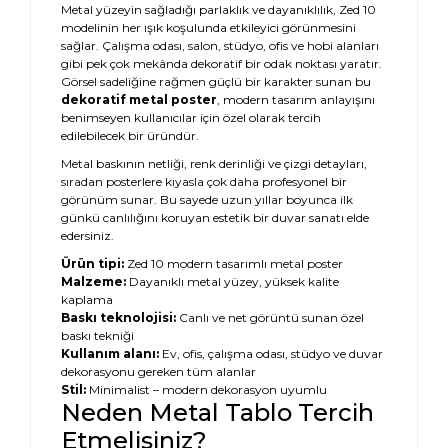
Metal yüzeyin sağladığı parlaklık ve dayanıklılık, Zed 10
modelinin her ışık koşulunda etkileyici görünmesini
sağlar. Çalışma odası, salon, stüdyo, ofis ve hobi alanları
gibi pek çok mekânda dekoratif bir odak noktası yaratır.
Görsel sadeliğine rağmen güçlü bir karakter sunan bu
dekoratif metal poster
, modern tasarım anlayışını
benimseyen kullanıcılar için özel olarak tercih
edilebilecek bir üründür.
Metal baskının netliği, renk derinliği ve çizgi detayları,
sıradan posterlere kıyasla çok daha profesyonel bir
görünüm sunar. Bu sayede uzun yıllar boyunca ilk
günkü canlılığını koruyan estetik bir duvar sanatı elde
edersiniz.
Ürün tipi:
Zed 10 modern tasarımlı metal poster
Malzeme:
Dayanıklı metal yüzey, yüksek kalite
kaplama
Baskı teknolojisi:
Canlı ve net görüntü sunan özel
baskı tekniği
Kullanım alanı:
Ev, ofis, çalışma odası, stüdyo ve duvar
dekorasyonu gereken tüm alanlar
Stil:
Minimalist – modern dekorasyon uyumlu
Neden Metal Tablo Tercih
Etmelisiniz?