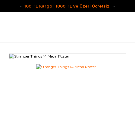
100 TL Kargo | 1000 TL ve Üzeri Ücretsiz!