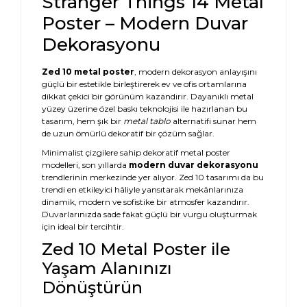
Stranger Things 14 Metal
Poster – Modern Duvar
Dekorasyonu
Zed 10 metal poster
, modern dekorasyon anlayışını
güçlü bir estetikle birleştirerek ev ve ofis ortamlarına
dikkat çekici bir görünüm kazandırır. Dayanıklı metal
yüzey üzerine özel baskı teknolojisi ile hazırlanan bu
tasarım, hem şık bir
metal tablo
alternatifi sunar hem
de uzun ömürlü dekoratif bir çözüm sağlar.
Minimalist çizgilere sahip dekoratif metal poster
modelleri, son yıllarda
modern duvar dekorasyonu
trendlerinin merkezinde yer alıyor. Zed 10 tasarımı da bu
trendi en etkileyici hâliyle yansıtarak mekânlarınıza
dinamik, modern ve sofistike bir atmosfer kazandırır.
Duvarlarınızda sade fakat güçlü bir vurgu oluşturmak
için ideal bir tercihtir.
Zed 10 Metal Poster ile
Yaşam Alanınızı
Dönüştürün