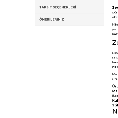
TAKSİT SEÇENEKLERİ
Zed
gör
alt
ÖNERİLERİNİZ
Mini
yer 
kaza
Z
Meta
salo
kar
bir
Meta
uzun
Ürü
Ma
Bas
Kul
Stil
N