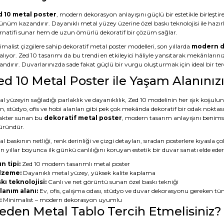
 10 metal poster
, modern dekorasyon anlayışını güçlü bir estetikle birleştire
ünüm kazandırır. Dayanıklı metal yüzey üzerine özel baskı teknolojisi ile hazı
ernatifi sunar hem de uzun ömürlü dekoratif bir çözüm sağlar.
malist çizgilere sahip dekoratif metal poster modelleri, son yıllarda
modern d
alıyor. Zed 10 tasarımı da bu trendi en etkileyici hâliyle yansıtarak mekânların
ndırır. Duvarlarınızda sade fakat güçlü bir vurgu oluşturmak için ideal bir terc
ed 10 Metal Poster ile Yaşam Alanını
l yüzeyin sağladığı parlaklık ve dayanıklılık, Zed 10 modelinin her ışık koşulu
n, stüdyo, ofis ve hobi alanları gibi pek çok mekânda dekoratif bir odak noktas
akter sunan bu
dekoratif metal poster
, modern tasarım anlayışını benimsey
 üründür.
l baskının netliği, renk derinliği ve çizgi detayları, sıradan posterlere kıyasl
 yıllar boyunca ilk günkü canlılığını koruyan estetik bir duvar sanatı elde eder
n tipi:
Zed 10 modern tasarımlı metal poster
lzeme:
Dayanıklı metal yüzey, yüksek kalite kaplama
kı teknolojisi:
Canlı ve net görüntü sunan özel baskı tekniği
lanım alanı:
Ev, ofis, çalışma odası, stüdyo ve duvar dekorasyonu gereken tü
:
Minimalist – modern dekorasyon uyumlu
eden Metal Tablo Tercih Etmelisiniz?