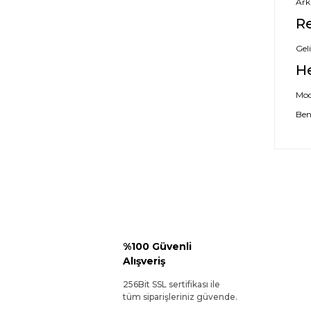
Ark
Re
Geli
H
Mode
Ben
%100 Güvenli
Alışveriş
256Bit SSL sertifikası ile
tüm siparişleriniz güvende.