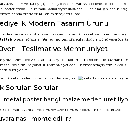
al yüzey, nem ve güneş ışığına karşı dayanıklı yapısıyla geleneksel posterler
al poster modeli, uzun vadeli dekorasyon düşünen kullanıcılar için ideal bir seç
s ortamlarında pratik bir kullanım deneyimi sunar.
ediyelik Modern Tasarım Ürünü
 modern ve karakteristik tasarımı sayesinde Zed 10 modeli, sevdiklerinize özel g
al tablo
seçeneği sunar. Yeni ev hediyesi, ofis açılışı, doğum günü veya öze
üvenli Teslimat ve Memnuniyet
rişiniz, çizilmelere ve hasarlara karşı özel korumalı paketleme ile hazırlanır.
limat süreci titizlikle yönetilir. Memnuniyet odaklı hizmet anlayışımız ile Zed
antisi sunuyoruz.
ık Sorulan Sorular
 metal poster hangi malzemeden üretiliyo
l kaplamalı dayanıklı metal yüzey üzerine yüksek çözünürlüklü baskı uygula
vara nasıl monte edilir?