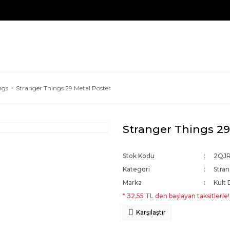
ngs
Stranger Things 29 Metal Poster
Stranger Things 29
Stok Kodu
2QJ
Kategori
Stra
Marka
Kült 
* 32,55 TL den başlayan taksitlerle!
Karşılaştır