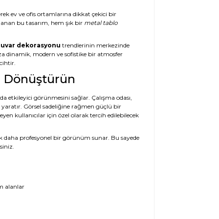
rek ev ve ofis ortamlarına dikkat çekici bir
rlanan bu tasarım, hem şık bir
metal tablo
uvar dekorasyonu
trendlerinin merkezinde
ıza dinamik, modern ve sofistike bir atmosfer
ihtir.
zı Dönüştürün
nda etkileyici görünmesini sağlar. Çalışma odası,
ı yaratır. Görsel sadeliğine rağmen güçlü bir
en kullanıcılar için özel olarak tercih edilebilecek
a çok daha profesyonel bir görünüm sunar. Bu sayede
siniz.
m alanlar