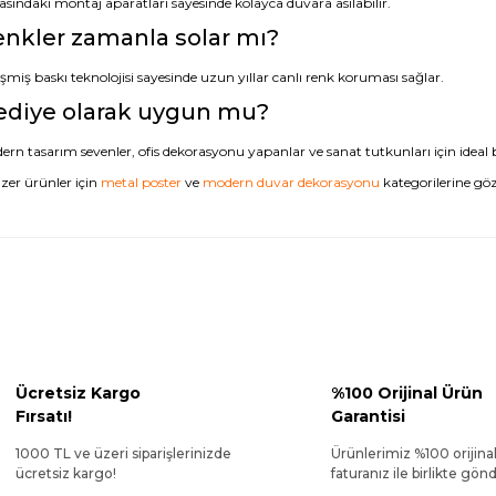
asındaki montaj aparatları sayesinde kolayca duvara asılabilir.
nkler zamanla solar mı?
şmiş baskı teknolojisi sayesinde uzun yıllar canlı renk koruması sağlar.
ediye olarak uygun mu?
rn tasarım sevenler, ofis dekorasyonu yapanlar ve sanat tutkunları için ideal b
zer ürünler için
metal poster
ve
modern duvar dekorasyonu
kategorilerine göz 
Ücretsiz Kargo
%100 Orijinal Ürün
Fırsatı!
Garantisi
1000 TL ve üzeri siparişlerinizde
Ürünlerimiz %100 orijina
ücretsiz kargo!
faturanız ile birlikte gönde