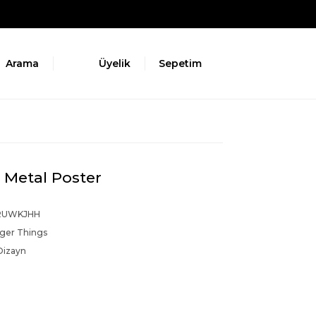
Arama
Üyelik
Sepetim
 Metal Poster
RUWKJHH
nger Things
Dizayn