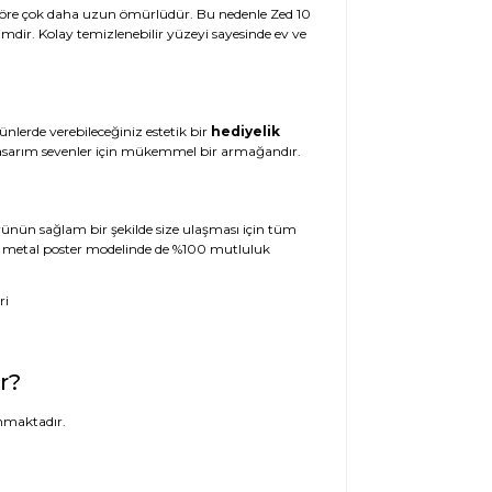
e göre çok daha uzun ömürlüdür. Bu nedenle Zed 10
imdir. Kolay temizlenebilir yüzeyi sayesinde ev ve
ünlerde verebileceğiniz estetik bir
hediyelik
l tasarım sevenler için mükemmel bir armağandır.
 Ürünün sağlam bir şekilde size ulaşması için tüm
 10 metal poster modelinde de %100 mutluluk
r?
nmaktadır.