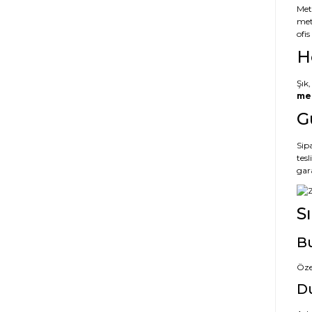
Met
met
ofi
H
Şık,
met
G
Sipa
tes
gar
S
Bu
Öze
Du