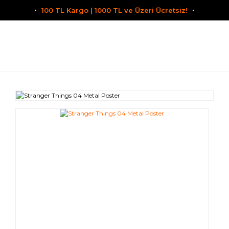
100 TL Kargo | 1000 TL ve Üzeri Ücretsiz!