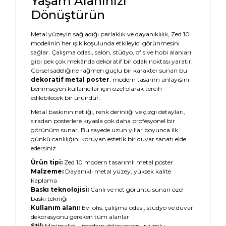
Yaşam Alanınızı
Dönüştürün
Metal yüzeyin sağladığı parlaklık ve dayanıklılık, Zed 10
modelinin her ışık koşulunda etkileyici görünmesini
sağlar. Çalışma odası, salon, stüdyo, ofis ve hobi alanları
gibi pek çok mekânda dekoratif bir odak noktası yaratır.
Görsel sadeliğine rağmen güçlü bir karakter sunan bu
dekoratif metal poster
, modern tasarım anlayışını
benimseyen kullanıcılar için özel olarak tercih
edilebilecek bir üründür.
Metal baskının netliği, renk derinliği ve çizgi detayları,
sıradan posterlere kıyasla çok daha profesyonel bir
görünüm sunar. Bu sayede uzun yıllar boyunca ilk
günkü canlılığını koruyan estetik bir duvar sanatı elde
edersiniz.
Ürün tipi:
Zed 10 modern tasarımlı metal poster
Malzeme:
Dayanıklı metal yüzey, yüksek kalite
kaplama
Baskı teknolojisi:
Canlı ve net görüntü sunan özel
baskı tekniği
Kullanım alanı:
Ev, ofis, çalışma odası, stüdyo ve duvar
dekorasyonu gereken tüm alanlar
Stil:
Minimalist – modern dekorasyon uyumlu