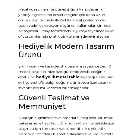
Metal yüzey, nem ve güneş ışığına karşı dayanıklı
yapısıyla geleneksel posterlere göre çok daha uzun
ömürlüdür. Bu nedenle Zed 10 metal poster modeli,
uzun vadeli dekorasyon düşünen kullanıcılar için ideal
bir seçimdir. Kolay temizlenebilir yüzeyi sayesinde ev ve
ofis ortamlarında pratik bir kullanım deneyimi sunar.
Hediyelik Modern Tasarım
Ürünü
Şık, modern ve karakteristik tasarımı sayesinde Zed 10
modeli, sevdiklerinize özel günlerde verebileceğiniz
estetik bir
hediyelik metal tablo
seçeneği sunar. Yeni
ev hediyesi, ofis açılışı, doğum günü veya özel tasarım
sevenler için mükemmel bir armağandır.
Güvenli Teslimat ve
Memnuniyet
Siparişiniz, çizilmelere ve hasarlara karşı özel korumalı
paketleme ile hazırlanır. Ürünün sağlam bir şekilde size
ulaşması için tüm teslimat süreci titizlikle yönetilir.
Memnuniyet odaklı hizmet anlayışımız ile Zed 10 metal