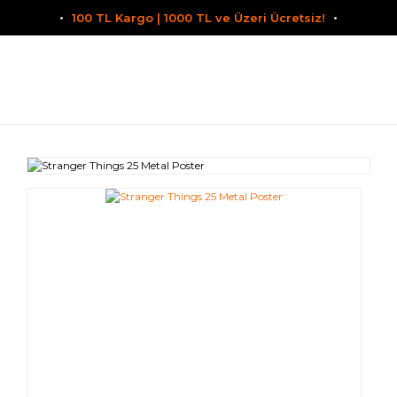
100 TL Kargo | 1000 TL ve Üzeri Ücretsiz!