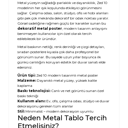
Metal yüzeyin sağladığı parlaklık ve dayanıklılık, Zed 10
modelinin her ışık koşulunda etkileyici görünmesini
sağlar. Çalışma odası, salon, stüdyo, ofis ve hobi alanları
gibi pek çok mekânda dekoratif bir odak noktası yaratır.
Görsel sadeliğine rağmen güçlü bir karakter sunan bu
dekoratif metal poster
, modern tasarım anlayışını
benimseyen kullanıcılar için özel olarak tercih
edilebilecek bir üründür.
Metal baskının netliği, renk derinliği ve çizgi detayları,
sıradan posterlere kıyasla çok daha profesyonel bir
görünüm sunar. Bu sayede uzun yıllar boyunca ilk
günkü canlılığını koruyan estetik bir duvar sanatı elde
edersiniz.
Ürün tipi:
Zed 10 modern tasarımlı metal poster
Malzeme:
Dayanıklı metal yüzey, yüksek kalite
kaplama
Baskı teknolojisi:
Canlı ve net görüntü sunan özel
baskı tekniği
Kullanım alanı:
Ev, ofis, çalışma odası, stüdyo ve duvar
dekorasyonu gereken tüm alanlar
Stil:
Minimalist – modern dekorasyon uyumlu
Neden Metal Tablo Tercih
Etmelisiniz?