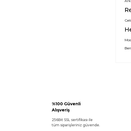
Ark
Re
Geli
H
Mode
Ben
%100 Güvenli
Alışveriş
256Bit SSL sertifikası ile
tüm siparişleriniz güvende.