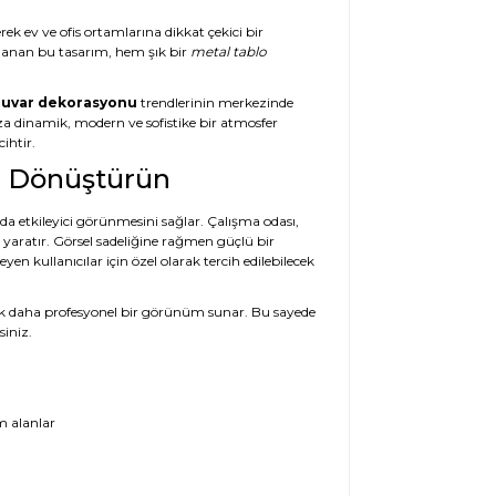
rek ev ve ofis ortamlarına dikkat çekici bir
rlanan bu tasarım, hem şık bir
metal tablo
uvar dekorasyonu
trendlerinin merkezinde
ıza dinamik, modern ve sofistike bir atmosfer
ihtir.
zı Dönüştürün
nda etkileyici görünmesini sağlar. Çalışma odası,
ı yaratır. Görsel sadeliğine rağmen güçlü bir
en kullanıcılar için özel olarak tercih edilebilecek
a çok daha profesyonel bir görünüm sunar. Bu sayede
siniz.
m alanlar