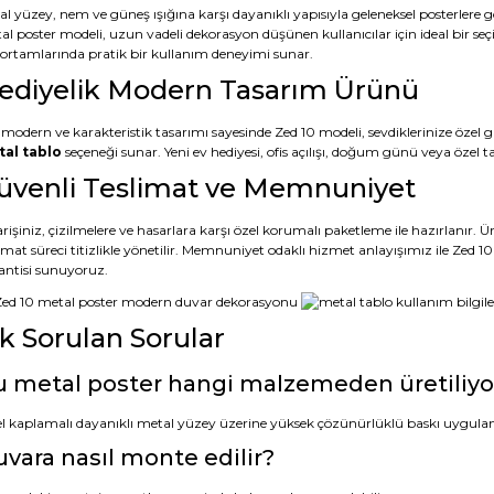
al yüzey, nem ve güneş ışığına karşı dayanıklı yapısıyla geleneksel posterler
al poster modeli, uzun vadeli dekorasyon düşünen kullanıcılar için ideal bir seç
s ortamlarında pratik bir kullanım deneyimi sunar.
ediyelik Modern Tasarım Ürünü
 modern ve karakteristik tasarımı sayesinde Zed 10 modeli, sevdiklerinize özel g
al tablo
seçeneği sunar. Yeni ev hediyesi, ofis açılışı, doğum günü veya öze
üvenli Teslimat ve Memnuniyet
rişiniz, çizilmelere ve hasarlara karşı özel korumalı paketleme ile hazırlanır.
limat süreci titizlikle yönetilir. Memnuniyet odaklı hizmet anlayışımız ile Zed
antisi sunuyoruz.
ık Sorulan Sorular
 metal poster hangi malzemeden üretiliyo
l kaplamalı dayanıklı metal yüzey üzerine yüksek çözünürlüklü baskı uygula
vara nasıl monte edilir?