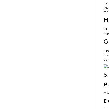
Met
met
ofi
H
Şık,
met
G
Sipa
tes
gar
S
Bu
Öze
Du