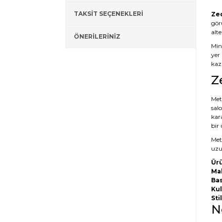
TAKSİT SEÇENEKLERİ
Zed
gör
alt
ÖNERİLERİNİZ
Mini
yer 
kaza
Z
Meta
salo
kar
bir
Meta
uzun
Ürü
Ma
Bas
Kul
Stil
N