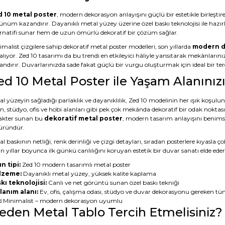
 10 metal poster
, modern dekorasyon anlayışını güçlü bir estetikle birleştire
ünüm kazandırır. Dayanıklı metal yüzey üzerine özel baskı teknolojisi ile hazı
ernatifi sunar hem de uzun ömürlü dekoratif bir çözüm sağlar.
malist çizgilere sahip dekoratif metal poster modelleri, son yıllarda
modern d
alıyor. Zed 10 tasarımı da bu trendi en etkileyici hâliyle yansıtarak mekânların
ndırır. Duvarlarınızda sade fakat güçlü bir vurgu oluşturmak için ideal bir terc
ed 10 Metal Poster ile Yaşam Alanını
l yüzeyin sağladığı parlaklık ve dayanıklılık, Zed 10 modelinin her ışık koşulu
n, stüdyo, ofis ve hobi alanları gibi pek çok mekânda dekoratif bir odak noktas
akter sunan bu
dekoratif metal poster
, modern tasarım anlayışını benimsey
 üründür.
l baskının netliği, renk derinliği ve çizgi detayları, sıradan posterlere kıyasl
 yıllar boyunca ilk günkü canlılığını koruyan estetik bir duvar sanatı elde eder
n tipi:
Zed 10 modern tasarımlı metal poster
lzeme:
Dayanıklı metal yüzey, yüksek kalite kaplama
kı teknolojisi:
Canlı ve net görüntü sunan özel baskı tekniği
lanım alanı:
Ev, ofis, çalışma odası, stüdyo ve duvar dekorasyonu gereken tü
:
Minimalist – modern dekorasyon uyumlu
eden Metal Tablo Tercih Etmelisiniz?