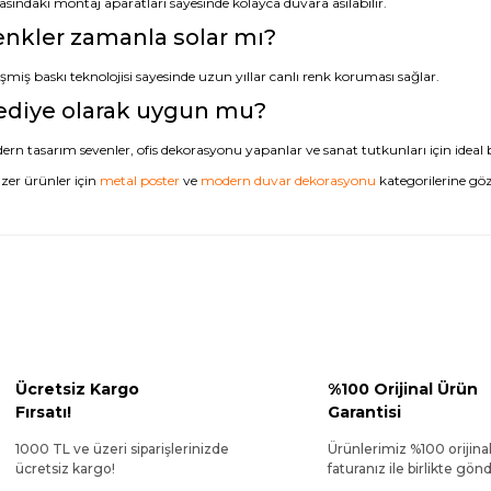
asındaki montaj aparatları sayesinde kolayca duvara asılabilir.
nkler zamanla solar mı?
şmiş baskı teknolojisi sayesinde uzun yıllar canlı renk koruması sağlar.
ediye olarak uygun mu?
rn tasarım sevenler, ofis dekorasyonu yapanlar ve sanat tutkunları için ideal b
zer ürünler için
metal poster
ve
modern duvar dekorasyonu
kategorilerine göz 
Ücretsiz Kargo
%100 Orijinal Ürün
Fırsatı!
Garantisi
1000 TL ve üzeri siparişlerinizde
Ürünlerimiz %100 orijina
ücretsiz kargo!
faturanız ile birlikte gönde