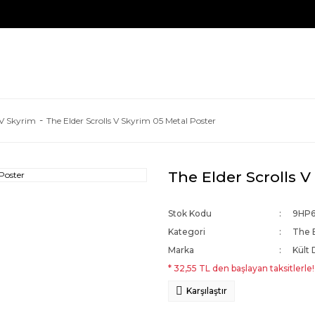
 V Skyrim
The Elder Scrolls V Skyrim 05 Metal Poster
The Elder Scrolls V
Stok Kodu
9HP
Kategori
The E
Marka
Kült 
* 32,55 TL den başlayan taksitlerle!
Karşılaştır