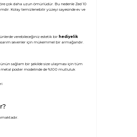
e göre çok daha uzun ömürlüdür. Bu nedenle Zed 10
imdir. Kolay temizlenebilir yüzeyi sayesinde ev ve
ünlerde verebileceğiniz estetik bir
hediyelik
l tasarım sevenler için mükemmel bir armağandır.
 Ürünün sağlam bir şekilde size ulaşması için tüm
 10 metal poster modelinde de %100 mutluluk
r?
nmaktadır.