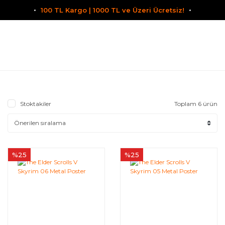
100 TL Kargo | 1000 TL ve Üzeri Ücretsiz!
Stoktakiler
Toplam 6 ürün
%25
%25