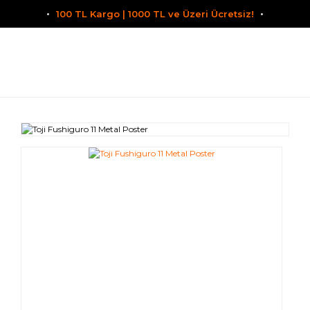
100 TL Kargo | 1000 TL ve Üzeri Ücretsiz!