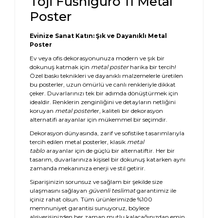
Toji Fushiguro 11 Metal
Poster
Evinize Sanat Katın: Şık ve Dayanıklı Metal
Poster
Ev veya ofis dekorasyonunuza modern ve şık bir
dokunuş katmak için
metal poster
harika bir tercih!
Özel baskı teknikleri ve dayanıklı malzemelerle üretilen
bu posterler, uzun ömürlü ve canlı renkleriyle dikkat
çeker. Duvarlarınızı tek bir adımda dönüştürmek için
idealdir. Renklerin zenginliğini ve detayların netliğini
koruyan
metal poster
ler, kaliteli bir dekorasyon
alternatifi arayanlar için mükemmel bir seçimdir.
Dekorasyon dünyasında, zarif ve sofistike tasarımlarıyla
tercih edilen metal posterler, klasik
metal
tablo
arayanlar için de güçlü bir alternatiftir. Her bir
tasarım, duvarlarınıza kişisel bir dokunuş katarken aynı
zamanda mekanınıza enerji ve stil getirir.
Siparişinizin sorunsuz ve sağlam bir şekilde size
ulaşmasını sağlayan
güvenli teslimat
garantimiz ile
içiniz rahat olsun. Tüm ürünlerimizde %100
memnuniyet garantisi sunuyoruz, böylece
alışverişinizden her zaman mutlu kalacağınızdan emin