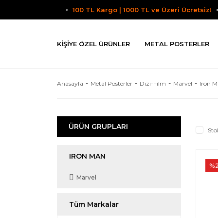
100 TL Kargo | 1000 TL ve Üzeri Ücretsiz!
KIŞIYE ÖZEL ÜRÜNLER
METAL POSTERLER
Anasayfa
Metal Posterler
Dizi-Film
Marvel
Iron 
ÜRÜN GRUPLARI
Sto
IRON MAN
%
Marvel
Tüm Markalar