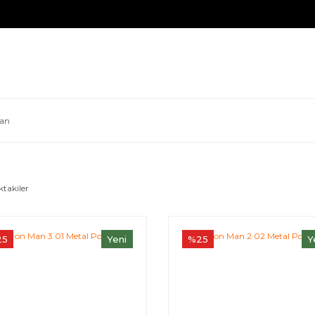
Man
ktakiler
25
Yeni
%25
Y