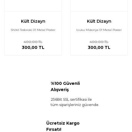
Kült Dizayn
Kült Dizayn
Shōtō Todoroki 01 Metal Poster
Izuku Midoriya 01 Metal Poster
400,00 TL
400,00 TL
300,00 TL
300,00 TL
%100 Güvenli
Alışveriş
256Bit SSL sertifikası ile
tüm siparişleriniz güvende.
Ücretsiz Kargo
Fırsatı!