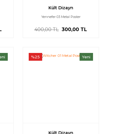
Kült Dizayn
Yennefer 03 Metal Poster
L
400,00 TL
300,00 TL
eni
%25
Yeni
Kült Dizayn