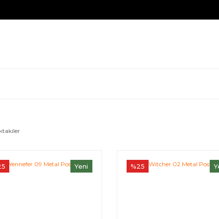
ktakiler
25
Yeni
%25
Y