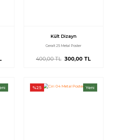
Kült Dizayn
Geralt 25 Metal Poster
L
400,00 TL
300,00 TL
eni
%25
Yeni