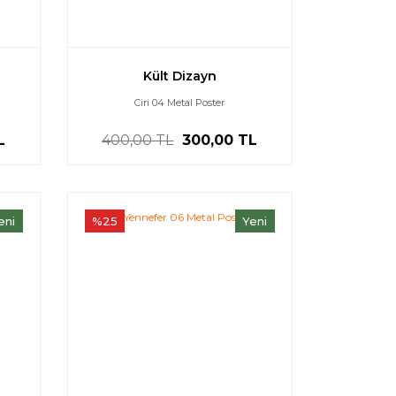
Kült Dizayn
Ciri 04 Metal Poster
L
400,00 TL
300,00 TL
eni
%25
Yeni