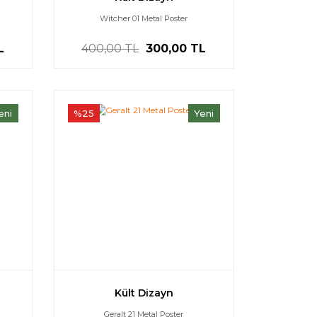
Witcher 01 Metal Poster
L
400,00 TL
300,00 TL
eni
%25
Yeni
Kült Dizayn
Geralt 21 Metal Poster