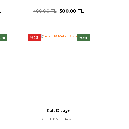
L
400,00 TL
300,00 TL
eni
%25
Yeni
Kült Dizayn
Geralt 18 Metal Poster