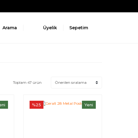
Arama
Üyelik
Sepetim
Toplam 47 ürün
eni
%25
Yeni