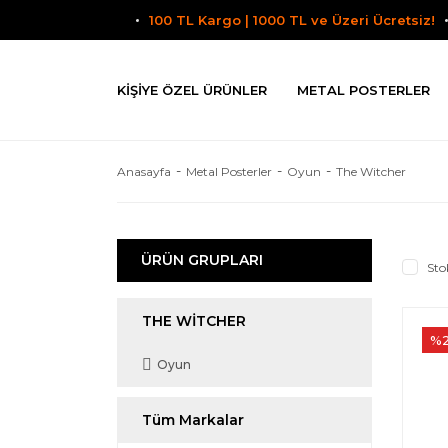
100 TL Kargo | 1000 TL ve Üzeri Ücretsiz!
KIŞIYE ÖZEL ÜRÜNLER
METAL POSTERLER
Anasayfa
Metal Posterler
Oyun
The Witcher
ÜRÜN GRUPLARI
Sto
THE WITCHER
%
Oyun
Tüm Markalar