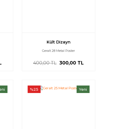
Kült Dizayn
Geralt 28 Metal Poster
L
400,00 TL
300,00 TL
eni
%25
Yeni