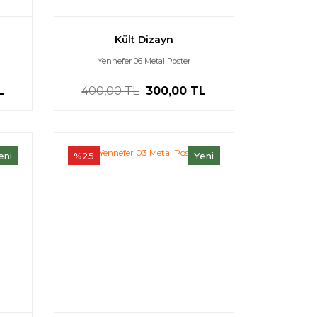
Kült Dizayn
Yennefer 06 Metal Poster
L
400,00 TL
300,00 TL
eni
%25
Yeni